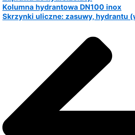
Kolumna hydrantowa DN100 inox
Skrzynki uliczne: zasuwy, hydrantu (