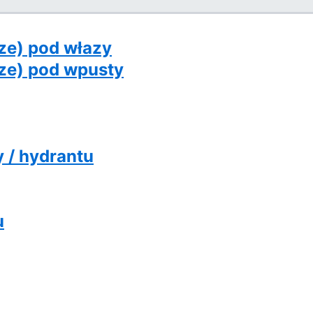
ze) pod włazy
ze) pod wpusty
 / hydrantu
u