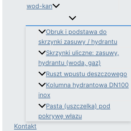
wod-kan
Obruk i podstawa do
skrzynki zasuwy / hydrantu
Skrzynki uliczne: zasuwy,
hydrantu (woda, gaz)
Ruszt wpustu deszczowego
Kolumna hydrantowa DN100
inox
Pasta (uszczelka) pod
pokrywę włazu
Kontakt